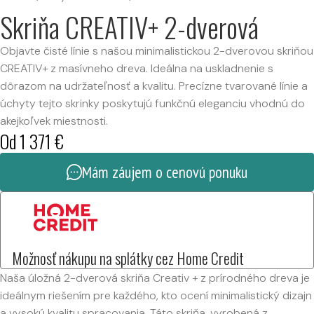
Skriňa CREATIV+ 2-dverová
Objavte čisté línie s našou minimalistickou 2-dverovou skriňou
CREATIV+ z masívneho dreva. Ideálna na uskladnenie s
dôrazom na udržateľnosť a kvalitu. Precízne tvarované línie a
úchyty tejto skrinky poskytujú funkčnú eleganciu vhodnú do
akejkoľvek miestnosti.
Od
1 371
€
Mám záujem o cenovú ponuku
Možnosť nákupu na splátky cez Home Credit
Naša úložná 2-dverová skriňa Creativ + z prírodného dreva je
ideálnym riešením pre každého, kto ocení minimalistický dizajn
a vysokú kvalitu spracovania. Táto skriňa, vyrobená z