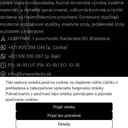
vzniká Vaša nová sedačka. Ručná slovenská výroba, kvalitné
materiály a detailné spracovanie, odborná kontrola a rýchle
dodanie sú našimi hlavnými prioritami. Sortiment dopĺňajú
moderné a dizajnové stoličky, masívne stoly, jedálenské stoly
a postele s matracmi.
LIGHTPARK, 1. poschodie, Račianska 90, Bratislava
+421 905 284 044 (p. Csóka)
+421 918 326 067 (p. Rak)
PO: 14-19 | UT-PIA: 10-19 | SO: 10-18
info@lunasedacky.sk
Táto webová stránka používa cookies na zlepšenie vášho zážitku z
prehliadania a zabezpečenie správneho fungovania stránky.
INFORMÁCIE
Pokračovaním v používaní tejto stránky potvrdzujete a prijímate
používanie cookies.
KATEGÓRIE PRODUKTOV
Prijať všetky
© 2011 - 2026 LUNAsedačky | Všetky práva vyhradené.
Prijať len potrebné
Detaily
Zo ♥ vytvorila spoločnosť
DATATIME