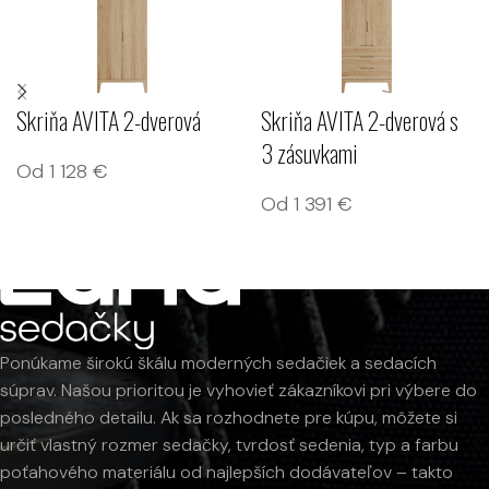
Skriňa AVITA 2-dverová
Skriňa AVITA 2-dverová s
3 zásuvkami
Od
1 128
€
Od
1 391
€
Ponúkame širokú škálu moderných sedačiek a sedacích
súprav. Našou prioritou je vyhovieť zákazníkovi pri výbere do
posledného detailu. Ak sa rozhodnete pre kúpu, môžete si
určiť vlastný rozmer sedačky, tvrdosť sedenia, typ a farbu
poťahového materiálu od najlepších dodávateľov – takto