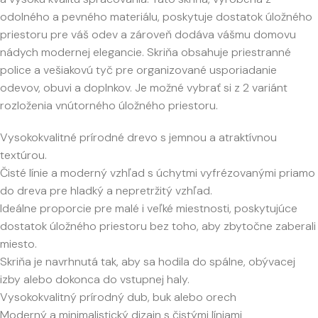
odolného a pevného materiálu, poskytuje dostatok úložného
priestoru pre váš odev a zároveň dodáva vášmu domovu
nádych modernej elegancie. Skriňa obsahuje priestranné
police a vešiakovú tyč pre organizované usporiadanie
odevov, obuvi a doplnkov. Je možné vybrať si z 2 variánt
rozloženia vnútorného úložného priestoru.
Vysokokvalitné prírodné drevo s jemnou a atraktívnou
textúrou.
Čisté línie a moderný vzhľad s úchytmi vyfrézovanými priamo
do dreva pre hladký a nepretržitý vzhľad.
Ideálne proporcie pre malé i veľké miestnosti, poskytujúce
dostatok úložného priestoru bez toho, aby zbytočne zaberali
miesto.
Skriňa je navrhnutá tak, aby sa hodila do spálne, obývacej
izby alebo dokonca do vstupnej haly.
Vysokokvalitný prírodný dub, buk alebo orech
Moderný a minimalistický dizajn s čistými líniami