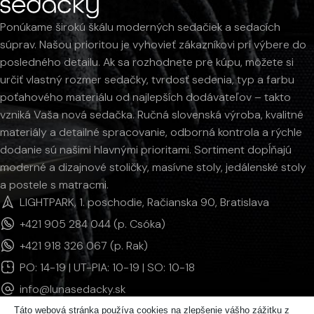
Ponúkame širokú škálu moderných sedačiek a sedacích
súprav. Našou prioritou je vyhovieť zákazníkovi pri výbere do
posledného detailu. Ak sa rozhodnete pre kúpu, môžete si
určiť vlastný rozmer sedačky, tvrdosť sedenia, typ a farbu
poťahového materiálu od najlepších dodávateľov – takto
vzniká Vaša nová sedačka. Ručná slovenská výroba, kvalitné
materiály a detailné spracovanie, odborná kontrola a rýchle
dodanie sú našimi hlavnými prioritami. Sortiment dopĺňajú
moderné a dizajnové stoličky, masívne stoly, jedálenské stoly
a postele s matracmi.
LIGHTPARK, 1. poschodie, Račianska 90, Bratislava
+421 905 284 044 (p. Csóka)
+421 918 326 067 (p. Rak)
PO: 14-19 | UT-PIA: 10-19 | SO: 10-18
info@lunasedacky.sk
Táto webová stránka používa cookies na zlepšenie vášho zážitku z