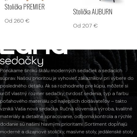
Stolička PREMIER
Stolička AUBURN
Od
260
€
Od
207
€
Ponúkame širokú škálu moderných sedačiek a sedacích
súprav. Našou prioritou je vyhovieť zákazníkovi pri výbere do
posledného detailu. Ak sa rozhodnete pre kúpu, môžete si
určiť vlastný rozmer sedačky, tvrdosť sedenia, typ a farbu
poťahového materiálu od najlepších dodávateľov – takto
vzniká Vaša nová sedačka. Ručná slovenská výroba, kvalitné
materiály a detailné spracovanie, odborná kontrola a rýchle
dodanie sú našimi hlavnými prioritami. Sortiment dopĺňajú
moderné a dizajnové stoličky, masívne stoly, jedálenské stoly