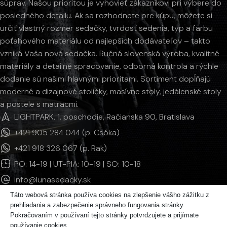
súprav. Našou prioritou je vyhovieť zákazníkovi pri výbere do
posledného detailu. Ak sa rozhodnete pre kúpu, môžete si
určiť vlastný rozmer sedačky, tvrdosť sedenia, typ a farbu
poťahového materiálu od najlepších dodávateľov – takto
vzniká Vaša nová sedačka. Ručná slovenská výroba, kvalitné
materiály a detailné spracovanie, odborná kontrola a rýchle
dodanie sú našimi hlavnými prioritami. Sortiment dopĺňajú
moderné a dizajnové stoličky, masívne stoly, jedálenské stoly
a postele s matracmi.
LIGHTPARK, 1. poschodie, Račianska 90, Bratislava
+421 905 284 044 (p. Csóka)
+421 918 326 067 (p. Rak)
PO: 14-19 | UT-PIA: 10-19 | SO: 10-18
info@lunasedacky.sk
Táto webová stránka používa cookies na zlepšenie vášho zážitku z
prehliadania a zabezpečenie správneho fungovania stránky.
INFORMÁCIE
Pokračovaním v používaní tejto stránky potvrdzujete a prijímate
používanie cookies.