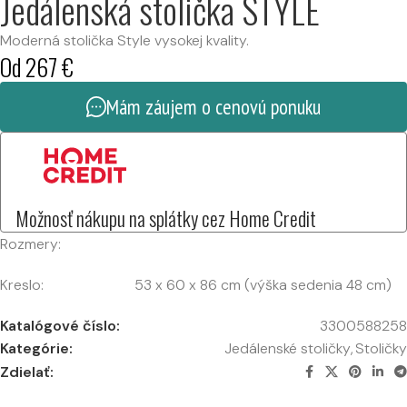
Jedálenská stolička STYLE
Moderná stolička Style vysokej kvality.
Od
267
€
Mám záujem o cenovú ponuku
Možnosť nákupu na splátky cez Home Credit
Rozmery:
Kreslo: 53 x 60 x 86 cm (výška sedenia 48 cm)
Katalógové číslo:
3300588258
Kategórie:
Jedálenské stoličky
,
Stoličky
Zdielať: