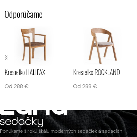
Odporúčame
Kresielko HALIFAX
Kresielko ROCKLAND
Od
288
€
Od
288
€
Ponúkame širokú škálu moderných sedačiek a sedacích