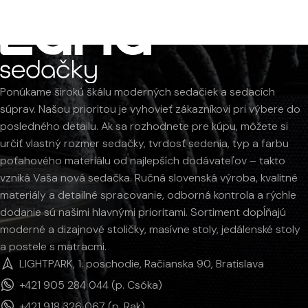
Ponúkame širokú škálu moderných sedačiek a sedacích
súprav. Našou prioritou je vyhovieť zákazníkovi pri výbere do
posledného detailu. Ak sa rozhodnete pre kúpu, môžete si
určiť vlastný rozmer sedačky, tvrdosť sedenia, typ a farbu
poťahového materiálu od najlepších dodávateľov – takto
vzniká Vaša nová sedačka. Ručná slovenská výroba, kvalitné
materiály a detailné spracovanie, odborná kontrola a rýchle
dodanie sú našimi hlavnými prioritami. Sortiment dopĺňajú
moderné a dizajnové stoličky, masívne stoly, jedálenské stoly
a postele s matracmi.
LIGHTPARK, 1. poschodie, Račianska 90, Bratislava
+421 905 284 044 (p. Csóka)
+421 918 326 067 (p. Rak)