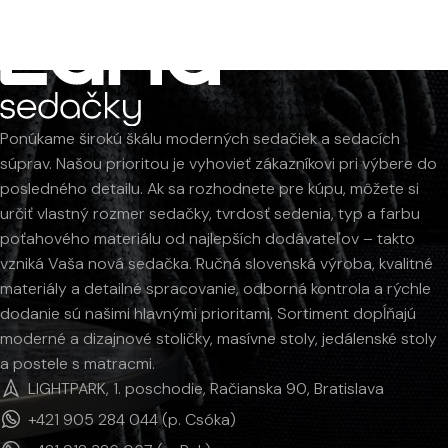
Ponúkame širokú škálu moderných sedačiek a sedacích
súprav. Našou prioritou je vyhovieť zákazníkovi pri výbere do
posledného detailu. Ak sa rozhodnete pre kúpu, môžete si
určiť vlastný rozmer sedačky, tvrdosť sedenia, typ a farbu
poťahového materiálu od najlepších dodávateľov – takto
vzniká Vaša nová sedačka. Ručná slovenská výroba, kvalitné
materiály a detailné spracovanie, odborná kontrola a rýchle
dodanie sú našimi hlavnými prioritami. Sortiment dopĺňajú
moderné a dizajnové stoličky, masívne stoly, jedálenské stoly
a postele s matracmi.
LIGHTPARK, 1. poschodie, Račianska 90, Bratislava
+421 905 284 044 (p. Csóka)