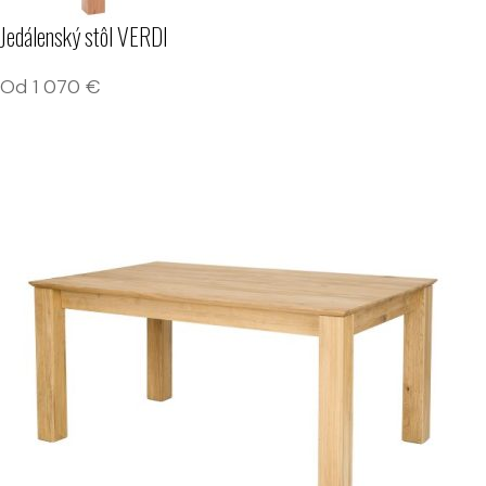
Jedálenský stôl VERDI
Od
1 070
€