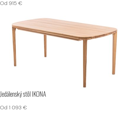
Od
915
€
Jedálenský stôl IKONA
Od
1 093
€