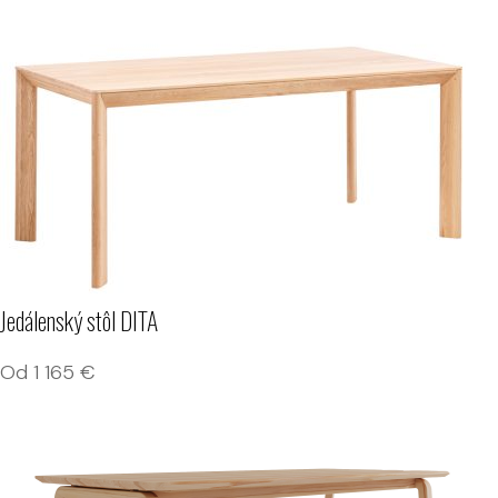
Jedálenský stôl DITA
Od
1 165
€