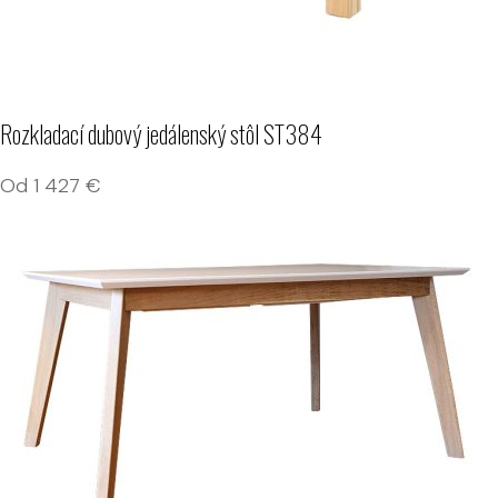
Rozkladací dubový jedálenský stôl ST384
Od
1 427
€