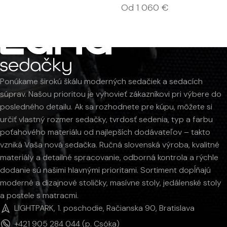
Od
1 060
€
Ponúkame širokú škálu moderných sedačiek a sedacích
súprav. Našou prioritou je vyhovieť zákazníkovi pri výbere do
posledného detailu. Ak sa rozhodnete pre kúpu, môžete si
určiť vlastný rozmer sedačky, tvrdosť sedenia, typ a farbu
poťahového materiálu od najlepších dodávateľov – takto
vzniká Vaša nová sedačka. Ručná slovenská výroba, kvalitné
materiály a detailné spracovanie, odborná kontrola a rýchle
dodanie sú našimi hlavnými prioritami. Sortiment dopĺňajú
moderné a dizajnové stoličky, masívne stoly, jedálenské stoly
a postele s matracmi.
LIGHTPARK, 1. poschodie, Račianska 90, Bratislava
+421 905 284 044 (p. Csóka)