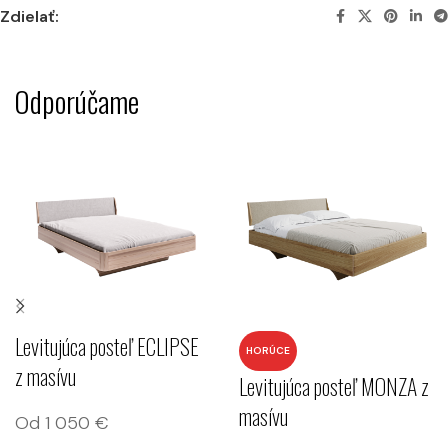
Zdielať:
Odporúčame
Levitujúca posteľ ECLIPSE
HORÚCE
z masívu
Levitujúca posteľ MONZA z
masívu
Od
1 050
€