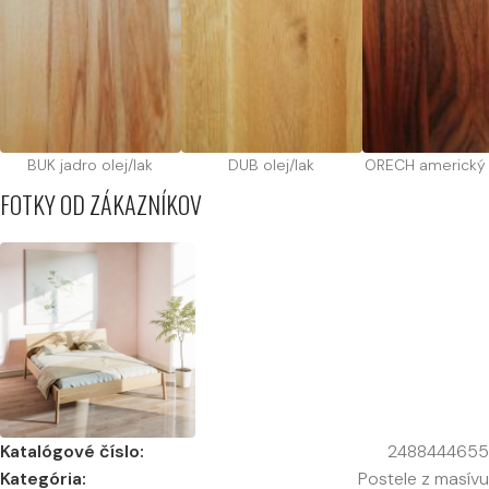
BUK jadro olej/lak
DUB olej/lak
ORECH americký o
FOTKY OD ZÁKAZNÍKOV
Katalógové číslo:
2488444655
Kategória:
Postele z masívu