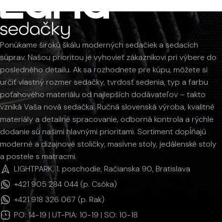
Ponúkame širokú škálu moderných sedačiek a sedacích
súprav. Našou prioritou je vyhovieť zákazníkovi pri výbere do
posledného detailu. Ak sa rozhodnete pre kúpu, môžete si
určiť vlastný rozmer sedačky, tvrdosť sedenia, typ a farbu
poťahového materiálu od najlepších dodávateľov – takto
vzniká Vaša nová sedačka. Ručná slovenská výroba, kvalitné
materiály a detailné spracovanie, odborná kontrola a rýchle
dodanie sú našimi hlavnými prioritami. Sortiment dopĺňajú
moderné a dizajnové stoličky, masívne stoly, jedálenské stoly
a postele s matracmi.
LIGHTPARK, 1. poschodie, Račianska 90, Bratislava
+421 905 284 044 (p. Csóka)
+421 918 326 067 (p. Rak)
PO: 14-19 | UT-PIA: 10-19 | SO: 10-18