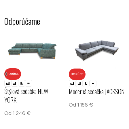
Odporúčame
HORÚCE
HORÚCE
Štýlová sedačka NEW
Moderná sedačka JACKSON
YORK
Od
1 186
€
Od
1 246
€