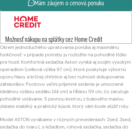
Mám záujem o cenovú ponuku
Možnosť nákupu na splátky cez Home Credit
Okrem jednoduchého upratovania ponúka aj maximálnu
funkčnosť: v prípade potreby ju rozložíte na pohodlné lôžko
pre hostí. Komfortná sedačka Aston vyniká aj svojím vysokým
operadlom (celková výška 97 cm), ktoré poskytuje výbornú
oporu hlavy a krčnej chrbtice aj bez nutnosti dokupovania
záhlavníkov. Pocitovo veľmi príjemné sedenie je umocnené
ideálnou výškou sedáku (44 cm) a hĺbkou 59 cm, čo zaručuje
pohodlné vstávanie. S pevnou kostrou z bukového masívu
získate stabilný a praktický kúsok, ktorý vám bude slúžiť roky.
Model ASTON vyrábame v rôznych prevedeniach: 2sed, 3sed,
sedačka do tvaru L s ležadlom, rohová sedačka, sedačka do