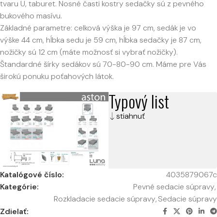
tvaru U, taburet. Nosné časti kostry sedačky sú z pevného
bukového masívu.
Základné parametre: celková výška je 97 cm, sedák je vo
výške 44 cm, hĺbka sedu je 59 cm, hĺbka sedačky je 87 cm,
nožičky sú 12 cm (máte možnosť si vybrať nožičky).
Štandardné šírky sedákov sú 70-80-90 cm. Máme pre Vás
širokú ponuku poťahových látok.
Typový list
stiahnuť
Katalógové číslo:
4035879067c
Kategórie:
Pevné sedacie súpravy
,
Rozkladacie sedacie súpravy
,
Sedacie súpravy
Zdielať: