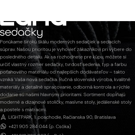
Ponúkame širokú škálu moderných sedačiek a sedacích
súprav. Našou prioritou je vyhovieť zákazníkovi pri výbere do
posledného detailu. Ak sa rozhodnete pre kúpu, môžete si
určiť vlastný rozmer sedačky, tvrdosť sedenia, typ a farbu
poťahového materiálu od najlepších dodávateľov – takto
vzniká Vaša nová sedačka. Ručná slovenská výroba, kvalitné
materiály a detailné spracovanie, odborná kontrola a rýchle
dodanie sú našimi hlavnými prioritami. Sortiment dopĺňajú
moderné a dizajnové stoličky, masívne stoly, jedálenské stoly
a postele s matracmi.
LIGHTPARK, 1. poschodie, Račianska 90, Bratislava
+421 905 284 044 (p. Csóka)