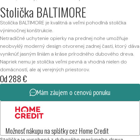
Stolička BALTIMORE
Stolička BALTIMORE je kvalitná a veľmi pohodlná stolička
výnimočnej konštrukcie.
Netradičné uchytenie opierky na prednej nohe umožňuje
neobvyklý moderný design otvorenej zadnej časti, ktorý dáva
vyniknúť jasným líniám a kráse prírodného dubového dreva.
Napriek nemu je stolička veľmi pevná a vhodná nielen do
domácností, ale aj verejných priestorov.
Od
288
€
Mám záujem o cenovú ponuku
Možnosť nákupu na splátky cez Home Credit
Stolička je vyrobená z dubového masívneho dreva.