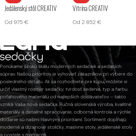
Jedálenský stôl CREATIV
Vitrína CREATIV
Od
975
€
Od
2 852
€
Ponúkame širokú škálu moderných sedačiek a sedacích
súprav. Našou prioritou je vyhovieť zákazníkovi pri výbere do
posledného detailu. Ak sa rozhodnete pre kúpu, môžete si
určiť vlastný rozmer sedačky, tvrdosť sedenia, typ a farbu
poťahového materiálu od najlepších dodávateľov – takto
vzniká Vaša nová sedačka. Ručná slovenská výroba, kvalitné
materiály a detailné spracovanie, odborná kontrola a rýchle
dodanie sú našimi hlavnými prioritami. Sortiment dopĺňajú
moderné a dizajnové stoličky, masívne stoly, jedálenské stoly
a postele s matracmi.