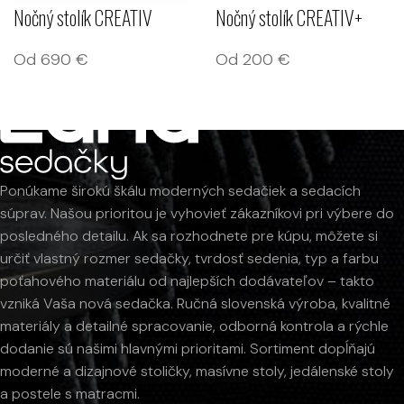
Nočný stolík CREATIV
Nočný stolík CREATIV+
Od
690
€
Od
200
€
Ponúkame širokú škálu moderných sedačiek a sedacích
súprav. Našou prioritou je vyhovieť zákazníkovi pri výbere do
posledného detailu. Ak sa rozhodnete pre kúpu, môžete si
určiť vlastný rozmer sedačky, tvrdosť sedenia, typ a farbu
poťahového materiálu od najlepších dodávateľov – takto
vzniká Vaša nová sedačka. Ručná slovenská výroba, kvalitné
materiály a detailné spracovanie, odborná kontrola a rýchle
dodanie sú našimi hlavnými prioritami. Sortiment dopĺňajú
moderné a dizajnové stoličky, masívne stoly, jedálenské stoly
a postele s matracmi.