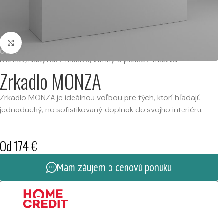
Kliknutím zväčšíte
Domov
/
Nábytok z masívu
/
Vitríny a police z masívu
Zrkadlo MONZA
Zrkadlo MONZA je ideálnou voľbou pre tých, ktorí hľadajú
jednoduchý, no sofistikovaný doplnok do svojho interiéru.
Od
174
€
Mám záujem o cenovú ponuku