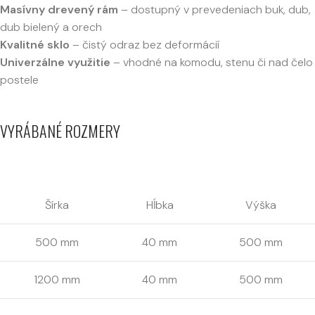
Masívny drevený rám
– dostupný v prevedeniach buk, dub,
dub bielený a orech
Kvalitné sklo
– čistý odraz bez deformácií
Univerzálne využitie
– vhodné na komodu, stenu či nad čelo
postele
VYRÁBANÉ ROZMERY
Šírka
Hĺbka
Výška
500 mm
40 mm
500 mm
1200 mm
40 mm
500 mm