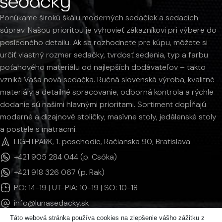
Ponúkame širokú škálu moderných sedačiek a sedacích
súprav. Našou prioritou je vyhovieť zákazníkovi pri výbere do
posledného detailu. Ak sa rozhodnete pre kúpu, môžete si
určiť vlastný rozmer sedačky, tvrdosť sedenia, typ a farbu
poťahového materiálu od najlepších dodávateľov – takto
vzniká Vaša nová sedačka. Ručná slovenská výroba, kvalitné
materiály a detailné spracovanie, odborná kontrola a rýchle
dodanie sú našimi hlavnými prioritami. Sortiment dopĺňajú
moderné a dizajnové stoličky, masívne stoly, jedálenské stoly
a postele s matracmi.
LIGHTPARK, 1. poschodie, Račianska 90, Bratislava
+421 905 284 044 (p. Csóka)
+421 918 326 067 (p. Rak)
PO: 14-19 | UT-PIA: 10-19 | SO: 10-18
info@lunasedacky.sk
Táto webová stránka používa cookies na zlepšenie vášho zážitku z