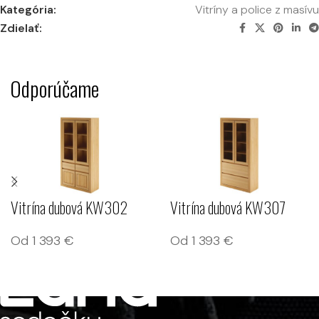
Kategória:
Vitríny a police z masívu
Zdielať:
Odporúčame
Vitrína dubová KW302
Vitrína dubová KW307
Od
1 393
€
Od
1 393
€