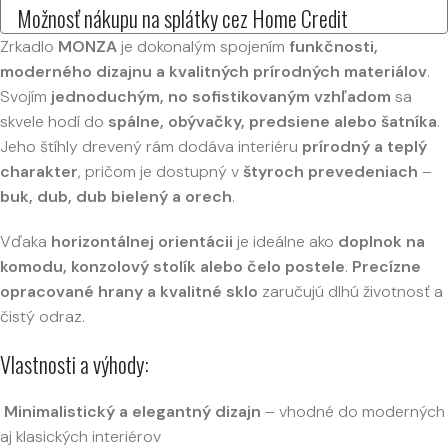
Možnosť nákupu na splátky cez Home Credit
Zrkadlo
MONZA
je dokonalým spojením
funkčnosti,
moderného dizajnu a kvalitných prírodných materiálov
.
Svojím
jednoduchým, no sofistikovaným vzhľadom
sa
skvele hodí do
spálne, obývačky, predsiene alebo šatníka
.
Jeho štíhly drevený rám dodáva interiéru
prírodný a teplý
charakter
, pričom je dostupný v
štyroch prevedeniach
–
buk, dub, dub bielený a orech
.
Vďaka
horizontálnej orientácii
je ideálne ako
doplnok na
komodu, konzolový stolík alebo čelo postele
.
Precízne
opracované hrany a kvalitné sklo
zaručujú dlhú životnosť a
čistý odraz.
Vlastnosti a výhody:
Minimalistický a elegantný dizajn
– vhodné do moderných
aj klasických interiérov