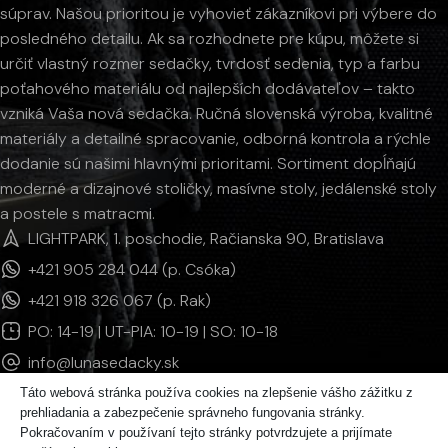
súprav. Našou prioritou je vyhovieť zákazníkovi pri výbere do
posledného detailu. Ak sa rozhodnete pre kúpu, môžete si
určiť vlastný rozmer sedačky, tvrdosť sedenia, typ a farbu
poťahového materiálu od najlepších dodávateľov – takto
vzniká Vaša nová sedačka. Ručná slovenská výroba, kvalitné
materiály a detailné spracovanie, odborná kontrola a rýchle
dodanie sú našimi hlavnými prioritami. Sortiment dopĺňajú
moderné a dizajnové stoličky, masívne stoly, jedálenské stoly
a postele s matracmi.
LIGHTPARK, 1. poschodie, Račianska 90, Bratislava
+421 905 284 044 (p. Csóka)
+421 918 326 067 (p. Rak)
PO: 14-19 | UT-PIA: 10-19 | SO: 10-18
info@lunasedacky.sk
Táto webová stránka používa cookies na zlepšenie vášho zážitku z
prehliadania a zabezpečenie správneho fungovania stránky.
INFORMÁCIE
Pokračovaním v používaní tejto stránky potvrdzujete a prijímate