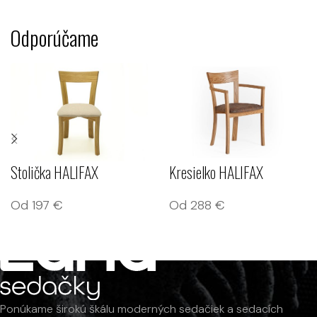
Odporúčame
Stolička HALIFAX
Kresielko HALIFAX
Od
197
€
Od
288
€
Ponúkame širokú škálu moderných sedačiek a sedacích