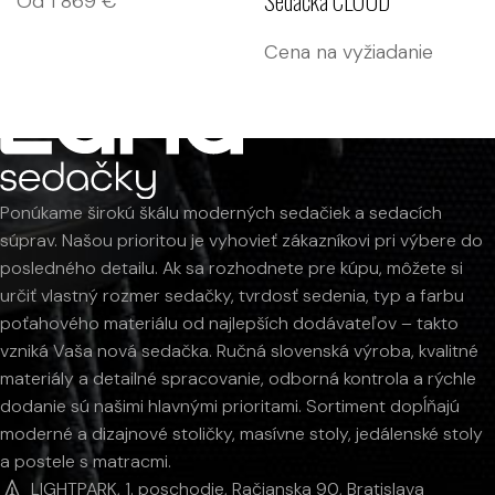
Sedačka CLOUD
Od
1 869
€
Cena na vyžiadanie
Ponúkame širokú škálu moderných sedačiek a sedacích
súprav. Našou prioritou je vyhovieť zákazníkovi pri výbere do
posledného detailu. Ak sa rozhodnete pre kúpu, môžete si
určiť vlastný rozmer sedačky, tvrdosť sedenia, typ a farbu
poťahového materiálu od najlepších dodávateľov – takto
vzniká Vaša nová sedačka. Ručná slovenská výroba, kvalitné
materiály a detailné spracovanie, odborná kontrola a rýchle
dodanie sú našimi hlavnými prioritami. Sortiment dopĺňajú
moderné a dizajnové stoličky, masívne stoly, jedálenské stoly
a postele s matracmi.
LIGHTPARK, 1. poschodie, Račianska 90, Bratislava