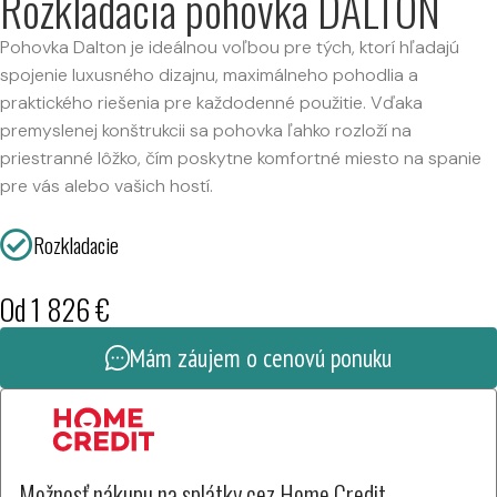
Rozkladacia pohovka DALTON
Pohovka Dalton je ideálnou voľbou pre tých, ktorí hľadajú
spojenie luxusného dizajnu, maximálneho pohodlia a
praktického riešenia pre každodenné použitie. Vďaka
premyslenej konštrukcii sa pohovka ľahko rozloží na
priestranné lôžko, čím poskytne komfortné miesto na spanie
pre vás alebo vašich hostí.
Rozkladacie
Od
1 826
€
Mám záujem o cenovú ponuku
Možnosť nákupu na splátky cez Home Credit