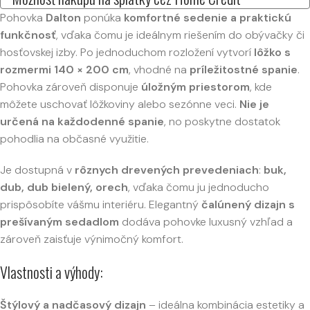
Pohovka
Dalton
ponúka
komfortné sedenie a praktickú
funkčnosť
, vďaka čomu je ideálnym riešením do obývačky či
hosťovskej izby. Po jednoduchom rozložení vytvorí
lôžko s
rozmermi 140 × 200 cm
, vhodné na
príležitostné spanie
.
Pohovka zároveň disponuje
úložným priestorom
, kde
môžete uschovať lôžkoviny alebo sezónne veci.
Nie je
určená na každodenné spanie
, no poskytne dostatok
pohodlia na občasné využitie.
Je dostupná v
rôznych drevených prevedeniach
:
buk,
dub, dub bielený, orech
, vďaka čomu ju jednoducho
prispôsobíte vášmu interiéru. Elegantný
čalúnený dizajn s
prešívaným sedadlom
dodáva pohovke luxusný vzhľad a
zároveň zaisťuje výnimočný komfort.
Vlastnosti a výhody:
Štýlový a nadčasový dizajn
– ideálna kombinácia estetiky a