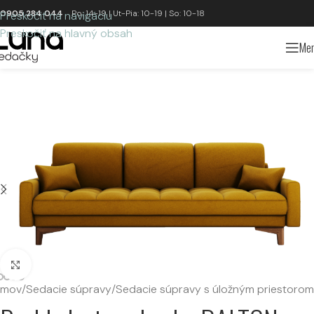
0905 284 044
Po: 14-19 | Ut-Pia: 10-19 | So: 10-18
Preskočiť na navigáciu
Preskočiť na hlavný obsah
Me
Kliknutím zväčšíte
mov
/
Sedacie súpravy
/
Sedacie súpravy s úložným priestorom