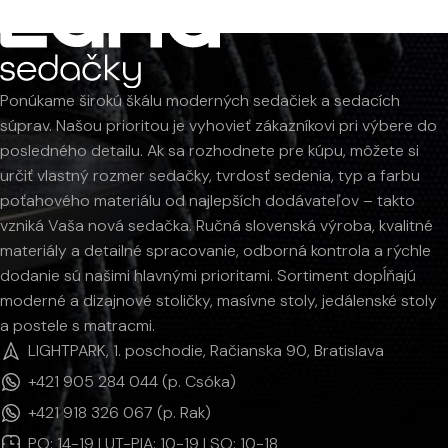
Ponúkame širokú škálu moderných sedačiek a sedacích
súprav. Našou prioritou je vyhovieť zákazníkovi pri výbere do
posledného detailu. Ak sa rozhodnete pre kúpu, môžete si
určiť vlastný rozmer sedačky, tvrdosť sedenia, typ a farbu
poťahového materiálu od najlepších dodávateľov – takto
vzniká Vaša nová sedačka. Ručná slovenská výroba, kvalitné
materiály a detailné spracovanie, odborná kontrola a rýchle
dodanie sú našimi hlavnými prioritami. Sortiment dopĺňajú
moderné a dizajnové stoličky, masívne stoly, jedálenské stoly
a postele s matracmi.
LIGHTPARK, 1. poschodie, Račianska 90, Bratislava
+421 905 284 044 (p. Csóka)
+421 918 326 067 (p. Rak)
PO: 14-19 | UT-PIA: 10-19 | SO: 10-18