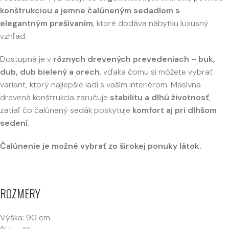
konštrukciou a jemne čalúneným sedadlom s
elegantným prešívaním
, ktoré dodáva nábytku luxusný
vzhľad.
Dostupná je v
rôznych drevených prevedeniach
–
buk,
dub, dub bielený a orech
, vďaka čomu si môžete vybrať
variant, ktorý najlepšie ladí s vaším interiérom. Masívna
drevená konštrukcia zaručuje
stabilitu a dlhú životnosť
,
zatiaľ čo čalúnený sedák poskytuje
komfort aj pri dlhšom
sedení
.
Čalúnenie je možné vybrať zo širokej ponuky látok.
ROZMERY
Výška: 90 cm