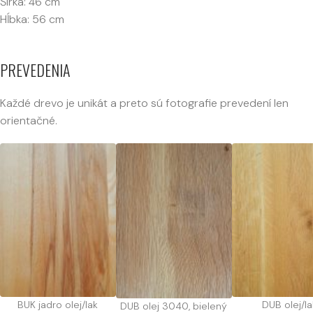
Šírka: 46 cm
Hĺbka: 56 cm
PREVEDENIA
Každé drevo je unikát a preto sú fotografie prevedení len
orientačné.
BUK jadro olej/lak
DUB olej/la
DUB olej 3040, bielený